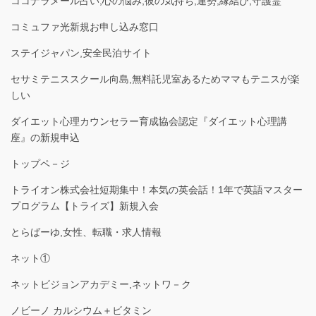
ココナラメール占い,心の悩み,彼の気持ち,運勢,縁結び,守護霊
コミュファ光新規お申し込み窓口
ステイジャパン,安全民泊サイト
セサミテニススクール向島,無料託児室あるためママもテニスが楽
しい
ダイエット心理カウンセラー育成協会認定『ダイエット心理講
座』の新規申込
トップペ－ジ
トライオン株式会社短期集中！本気の英会話！1年で英語マスター
プログラム【トライズ】新規入会
とらばーゆ,女性、転職・求人情報
ネット①
ネットビジョンアカデミー,ネットワ－ク
ノビーノ カルシウム＋ビタミン