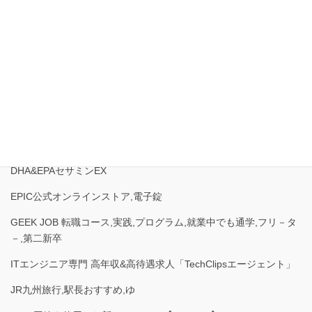
【Apsorusin（アプソルシン）】
airCloset,エアークローゼット,ファッション,レンタルサービス
au電子書籍,ブックパス
cherish(チェリッシュ),ハッピ－アクセサリ－
CMで話題の「Google Home Mini」が必ずもらえる!キャンペーン
受付サイト（サイト名：GoogleHomeMiniプレゼントキャンペーン
受付窓口）
DHA&EPAセサミンEX
EPIC公式オンラインストア,電子錠
GEEK JOB 転職コース,実践,プログラム,就業中でも通学,フリ－タ
－,第二新卒
ITエンジニア専門 高年収&高待遇求人「TechClipsエージェント」
JR九州旅行,駅長おすすめ,ゆ