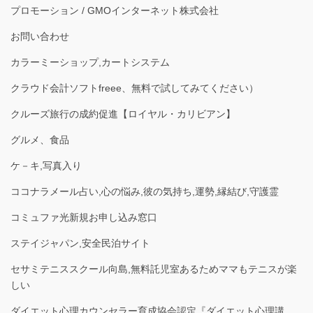
プロモーション / GMOインターネット株式会社
お問い合わせ
カラーミーショップ,カートシステム
クラウド会計ソフトfreee、無料で試してみてください）
クルーズ旅行の成約促進【ロイヤル・カリビアン】
グルメ、食品
ケ－キ,写真入り
ココナラメール占い,心の悩み,彼の気持ち,運勢,縁結び,守護霊
コミュファ光新規お申し込み窓口
ステイジャパン,安全民泊サイト
セサミテニススクール向島,無料託児室あるためママもテニスが楽
しい
ダイエット心理カウンセラー育成協会認定『ダイエット心理講