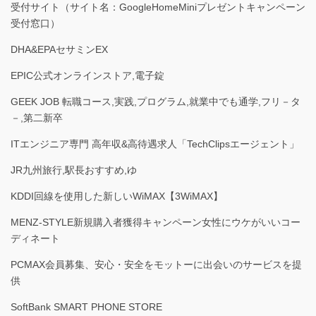
受付サイト（サイト名：GoogleHomeMiniプレゼントキャンペーン
受付窓口）
DHA&EPAセサミンEX
EPIC公式オンラインストア,電子錠
GEEK JOB 転職コース,実践,プログラム,就業中でも通学,フリ－タ
－,第二新卒
ITエンジニア専門 高年収&高待遇求人「TechClipsエージェント」
JR九州旅行,駅長おすすめ,ゆ
KDDI回線を使用した新しいWiMAX【3WiMAX】
MENZ-STYLE新規購入者獲得キャンペーン女性にウケがいいコー
ディネート
PCMAX会員募集、安心・安全をモットーに出会いのサービスを提
供
SoftBank SMART PHONE STORE