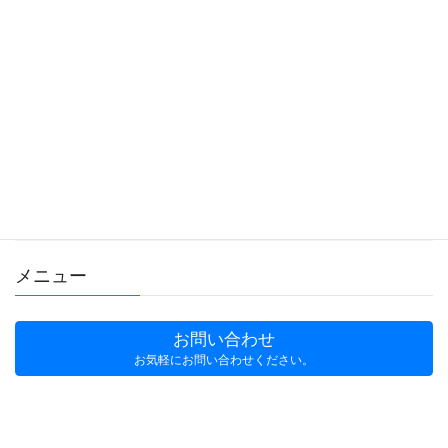
セサミテニススクール
アウトドア用品ECサイト【アウトドア用品の通販マウンテン
シティ
たばこ禁煙するなら,VAPE FUND,ベイプファンド
おんぶにだっこ
お役立ち
メニュー
お問い合わせ
お気軽にお問い合わせください。