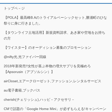
トップペ－ジ
【POLA】最高峰B.Aのトライアルベーシックセット,勝浦町のひな
祭りに身に行きました。
【タウンライフ土地活用】新規資料請求、あき家や空地をお持ち
の方
【ワイスター】のオーディション募集のプロモーション
@nifty光,光ファイバー回線
2018年新発売!!女性が喜ぶ本物の増大サプリを見極めろ
【Apsorusin（アプソルシン）】
airCloset,エアークローゼット,ファッション,レンタルサービス
au電子書籍,ブックパス
cherish(チェリッシュ),ハッピ－アクセサリ－
CMで話題の「Google Home Mini」が必ずもらえる!キャンペーン