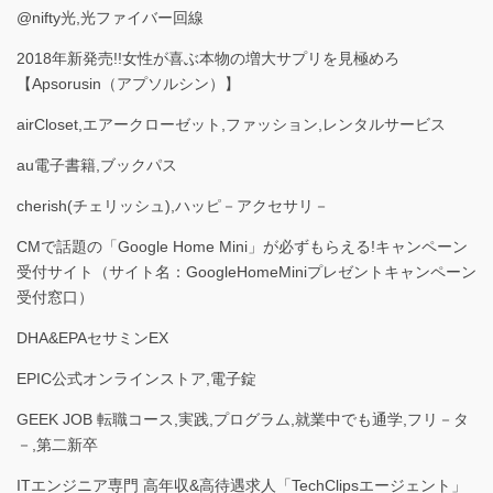
@nifty光,光ファイバー回線
2018年新発売!!女性が喜ぶ本物の増大サプリを見極めろ
【Apsorusin（アプソルシン）】
airCloset,エアークローゼット,ファッション,レンタルサービス
au電子書籍,ブックパス
cherish(チェリッシュ),ハッピ－アクセサリ－
CMで話題の「Google Home Mini」が必ずもらえる!キャンペーン
受付サイト（サイト名：GoogleHomeMiniプレゼントキャンペーン
受付窓口）
DHA&EPAセサミンEX
EPIC公式オンラインストア,電子錠
GEEK JOB 転職コース,実践,プログラム,就業中でも通学,フリ－タ
－,第二新卒
ITエンジニア専門 高年収&高待遇求人「TechClipsエージェント」