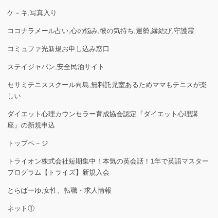
ケ－キ,写真入り
ココナラメール占い,心の悩み,彼の気持ち,運勢,縁結び,守護霊
コミュファ光新規お申し込み窓口
ステイジャパン,安全民泊サイト
セサミテニススクール向島,無料託児室あるためママもテニスが楽
しい
ダイエット心理カウンセラー育成協会認定『ダイエット心理講
座』の新規申込
トップペ－ジ
トライオン株式会社短期集中！本気の英会話！1年で英語マスター
プログラム【トライズ】新規入会
とらばーゆ,女性、転職・求人情報
ネット①