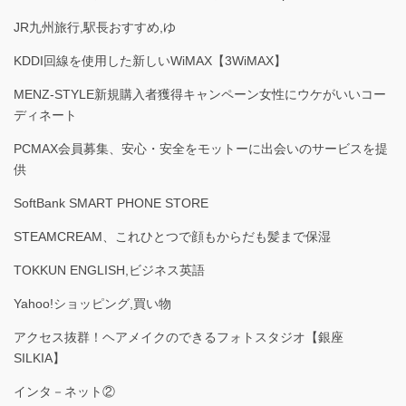
JR九州旅行,駅長おすすめ,ゆ
KDDI回線を使用した新しいWiMAX【3WiMAX】
MENZ-STYLE新規購入者獲得キャンペーン女性にウケがいいコー
ディネート
PCMAX会員募集、安心・安全をモットーに出会いのサービスを提
供
SoftBank SMART PHONE STORE
STEAMCREAM、これひとつで顔もからだも髪まで保湿
TOKKUN ENGLISH,ビジネス英語
Yahoo!ショッピング,買い物
アクセス抜群！ヘアメイクのできるフォトスタジオ【銀座
SILKIA】
インタ－ネット②