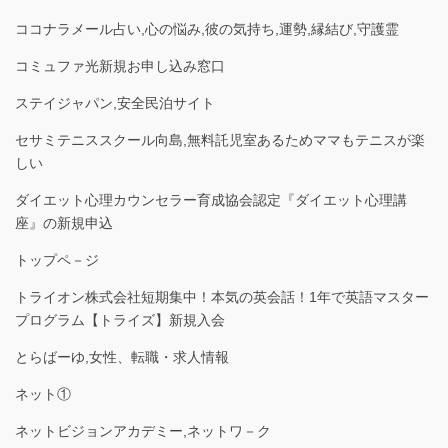
ココナラメール占い,心の悩み,彼の気持ち,運勢,縁結び,守護霊
コミュファ光新規お申し込み窓口
ステイジャパン,安全民泊サイト
セサミテニススクール向島,無料託児室あるためママもテニスが楽
しい
ダイエット心理カウンセラー育成協会認定『ダイエット心理講
座』の新規申込
トップペ－ジ
トライオン株式会社短期集中！本気の英会話！1年で英語マスター
プログラム【トライズ】新規入会
とらばーゆ,女性、転職・求人情報
ネット①
ネットビジョンアカデミー,ネットワ－ク