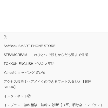
KDDI回線を使用した新しいWiMAX【3WiMAX】
MENZ-STYLE新規購入者獲得キャンペーン女性にウケがいいコー
ディネート
PCMAX会員募集、安心・安全をモットーに出会いのサービスを提
供
SoftBank SMART PHONE STORE
STEAMCREAM、これひとつで顔もからだも髪まで保湿
TOKKUN ENGLISH,ビジネス英語
Yahoo!ショッピング,買い物
アクセス抜群！ヘアメイクのできるフォトスタジオ【銀座
SILKIA】
インタ－ネット②
インプラント無料相談・無料CT診断【（医）明敬会 インプラント