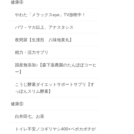
健康④
やわた「メラックスeye」TV放映中！
パワ－マカ以上、アナスタシス
夜間尿【生漢煎 八味地黄丸】
精力・活力サプリ
国産無添加♪【森下薬農園のたんぽぽコーヒ
ー】
こうじ酵素ダイエットサポートサプリ【す
っぽんスリム酵素】
健康⑤
白井田七。お茶
トイレ不安ノコギリヤシ400+ペポカボチが