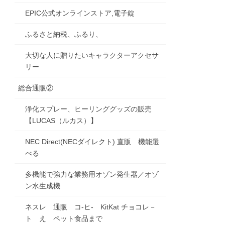
EPIC公式オンラインストア,電子錠
ふるさと納税、ふるり、
大切な人に贈りたいキャラクターアクセサ
リー
総合通販②
浄化スプレー、ヒーリンググッズの販売
【LUCAS（ルカス）】
NEC Direct(NECダイレクト) 直販 機能選
べる
多機能で強力な業務用オゾン発生器／オゾ
ン水生成機
ネスレ 通販 コ-ヒ- KitKat チョコレ－
ト え ペット食品まで