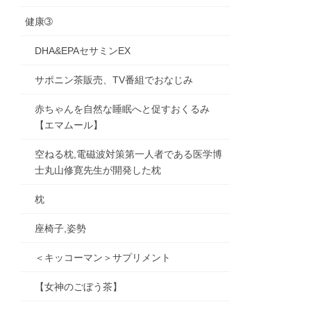
健康➂
DHA&EPAセサミンEX
サポニン茶販売、TV番組でおなじみ
赤ちゃんを自然な睡眠へと促すおくるみ
【エマムール】
空ねる枕,電磁波対策第一人者である医学博
士丸山修寛先生が開発した枕
枕
座椅子,姿勢
＜キッコーマン＞サプリメント
【女神のごぼう茶】