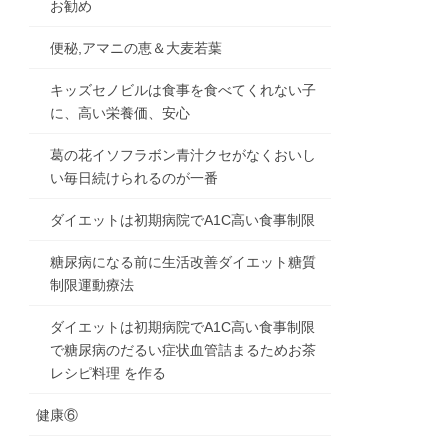
お勧め
便秘,アマニの恵＆大麦若葉
キッズセノビルは食事を食べてくれない子
に、高い栄養価、安心
葛の花イソフラボン青汁クセがなくおいし
い毎日続けられるのが一番
ダイエットは初期病院でA1C高い食事制限
糖尿病になる前に生活改善ダイエット糖質
制限運動療法
ダイエットは初期病院でA1C高い食事制限
で糖尿病のだるい症状血管詰まるためお茶
レシピ料理 を作る
健康⑥