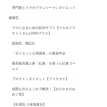
専門家とスマホでマンツーマンダイエット
健康②
ママになるための妊活サプリ【マカ＆クラ
チャイダム12000プラス】
認知症、物忘れ
『ダイエット心理講座』の新規申込
最高級高麗人参「紅参」を使った紅参ゴー
ルド
プロテインダイエット【ファスタナ】
頑固な冷えもこれで解決！【おひさまのお
めぐ実】
【生漢煎 八味地黄丸】