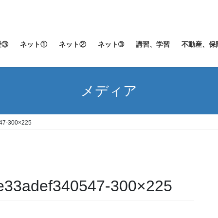
愛③
ネット①
ネット②
ネット➂
講習、学習
不動産、保
メディア
47-300×225
e33adef340547-300×225