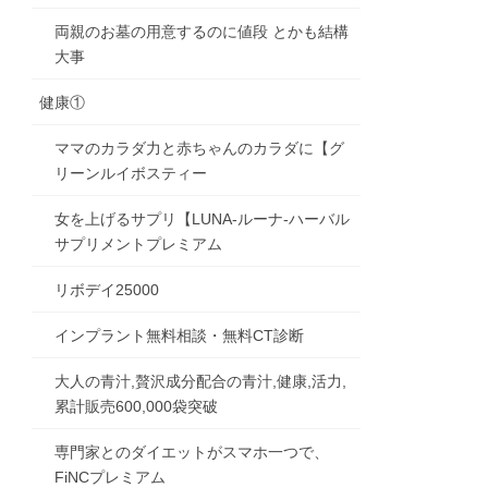
両親のお墓の用意するのに値段 とかも結構
大事
健康①
ママのカラダ力と赤ちゃんのカラダに【グ
リーンルイボスティー
女を上げるサプリ【LUNA-ルーナ-ハーバル
サプリメントプレミアム
リボデイ25000
インプラント無料相談・無料CT診断
大人の青汁,贅沢成分配合の青汁,健康,活力,
累計販売600,000袋突破
専門家とのダイエットがスマホ一つで、
FiNCプレミアム