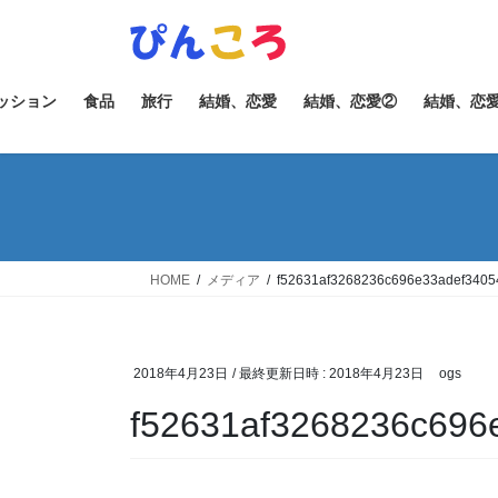
コ
ナ
ン
ビ
テ
ゲ
ン
ー
ッション
食品
旅行
結婚、恋愛
結婚、恋愛②
結婚、恋
ツ
シ
へ
ョ
ス
ン
キ
に
ッ
移
プ
動
HOME
メディア
f52631af3268236c696e33adef3405
2018年4月23日
/ 最終更新日時 :
2018年4月23日
ogs
f52631af3268236c696