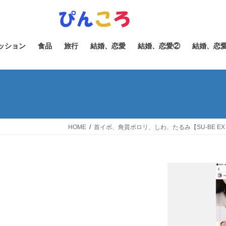
コ
ナ
ン
ビ
テ
ゲ
ン
ー
ッション
食品
旅行
結婚、恋愛
結婚、恋愛②
結婚、恋
ツ
シ
へ
ョ
ス
ン
キ
に
ッ
移
プ
動
HOME
首イボ、角質ポロリ、しわ、たるみ【SU-BE E