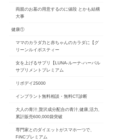
両親のお墓の用意するのに値段 とかも結構
大事
健康①
ママのカラダ力と赤ちゃんのカラダに【グ
リーンルイボスティー
女を上げるサプリ【LUNA-ルーナ-ハーバル
サプリメントプレミアム
リボデイ25000
インプラント無料相談・無料CT診断
大人の青汁,贅沢成分配合の青汁,健康,活力,
累計販売600,000袋突破
専門家とのダイエットがスマホ一つで、
FiNCプレミアム