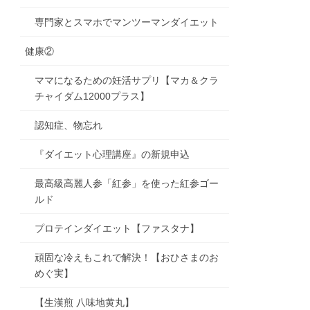
専門家とスマホでマンツーマンダイエット
健康②
ママになるための妊活サプリ【マカ＆クラ
チャイダム12000プラス】
認知症、物忘れ
『ダイエット心理講座』の新規申込
最高級高麗人参「紅参」を使った紅参ゴー
ルド
プロテインダイエット【ファスタナ】
頑固な冷えもこれで解決！【おひさまのお
めぐ実】
【生漢煎 八味地黄丸】