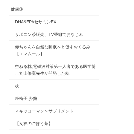
健康➂
DHA&EPAセサミンEX
サポニン茶販売、TV番組でおなじみ
赤ちゃんを自然な睡眠へと促すおくるみ
【エマムール】
空ねる枕,電磁波対策第一人者である医学博
士丸山修寛先生が開発した枕
枕
座椅子,姿勢
＜キッコーマン＞サプリメント
【女神のごぼう茶】