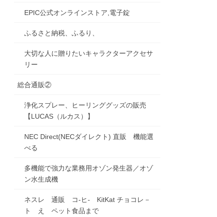
EPIC公式オンラインストア,電子錠
ふるさと納税、ふるり、
大切な人に贈りたいキャラクターアクセサ
リー
総合通販②
浄化スプレー、ヒーリンググッズの販売
【LUCAS（ルカス）】
NEC Direct(NECダイレクト) 直販 機能選
べる
多機能で強力な業務用オゾン発生器／オゾ
ン水生成機
ネスレ 通販 コ-ヒ- KitKat チョコレ－
ト え ペット食品まで