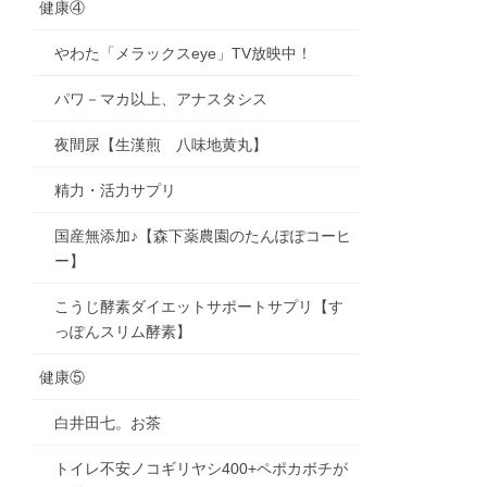
健康④
やわた「メラックスeye」TV放映中！
パワ－マカ以上、アナスタシス
夜間尿【生漢煎 八味地黄丸】
精力・活力サプリ
国産無添加♪【森下薬農園のたんぽぽコーヒ
ー】
こうじ酵素ダイエットサポートサプリ【す
っぽんスリム酵素】
健康⑤
白井田七。お茶
トイレ不安ノコギリヤシ400+ペポカボチが