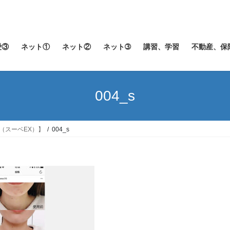
愛③
ネット①
ネット②
ネット➂
講習、学習
不動産、保
004_s
X（スーベEX）】
004_s