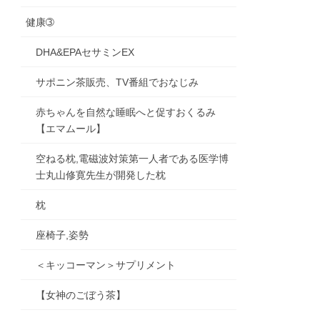
健康➂
DHA&EPAセサミンEX
サポニン茶販売、TV番組でおなじみ
赤ちゃんを自然な睡眠へと促すおくるみ
【エマムール】
空ねる枕,電磁波対策第一人者である医学博
士丸山修寛先生が開発した枕
枕
座椅子,姿勢
＜キッコーマン＞サプリメント
【女神のごぼう茶】