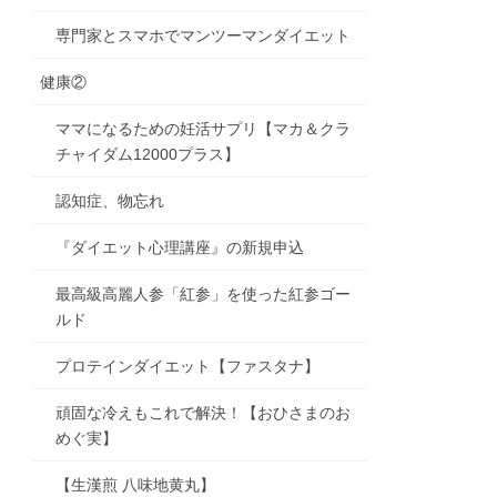
専門家とスマホでマンツーマンダイエット
健康②
ママになるための妊活サプリ【マカ＆クラ
チャイダム12000プラス】
認知症、物忘れ
『ダイエット心理講座』の新規申込
最高級高麗人参「紅参」を使った紅参ゴー
ルド
プロテインダイエット【ファスタナ】
頑固な冷えもこれで解決！【おひさまのお
めぐ実】
【生漢煎 八味地黄丸】