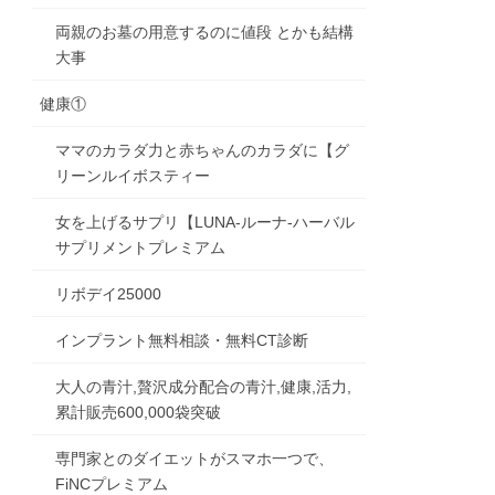
両親のお墓の用意するのに値段 とかも結構
大事
健康①
ママのカラダ力と赤ちゃんのカラダに【グ
リーンルイボスティー
女を上げるサプリ【LUNA-ルーナ-ハーバル
サプリメントプレミアム
リボデイ25000
インプラント無料相談・無料CT診断
大人の青汁,贅沢成分配合の青汁,健康,活力,
累計販売600,000袋突破
専門家とのダイエットがスマホ一つで、
FiNCプレミアム