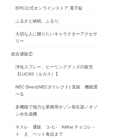
EPIC公式オンラインストア,電子錠
ふるさと納税、ふるり、
大切な人に贈りたいキャラクターアクセサ
リー
総合通販②
浄化スプレー、ヒーリンググッズの販売
【LUCAS（ルカス）】
NEC Direct(NECダイレクト) 直販 機能選
べる
多機能で強力な業務用オゾン発生器／オゾ
ン水生成機
ネスレ 通販 コ-ヒ- KitKat チョコレ－
ト え ペット食品まで