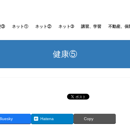
愛③
ネット①
ネット②
ネット➂
講習、学習
不動産、保
健康⑤
Bluesky
Hatena
Copy