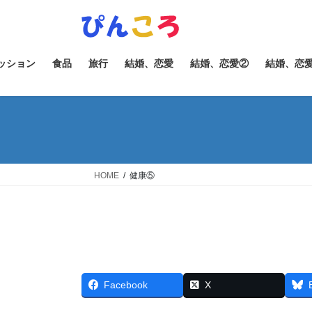
コ
ナ
ン
ビ
テ
ゲ
ン
ー
ッション
食品
旅行
結婚、恋愛
結婚、恋愛②
結婚、恋
ツ
シ
へ
ョ
ス
ン
キ
に
ッ
移
プ
動
HOME
健康⑤
Facebook
X