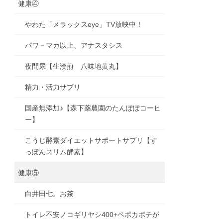
健康④
やわた「メラックスeye」TV放映中！
パワ－マカ以上、アナスタシス
夜間尿【生漢煎 八味地黄丸】
精力・活力サプリ
国産無添加♪【森下薬農園のたんぽぽコーヒ
ー】
こうじ酵素ダイエットサポートサプリ【す
っぽんスリム酵素】
健康⑤
白井田七。お茶
トイレ不安ノコギリヤシ400+ペポカボチが