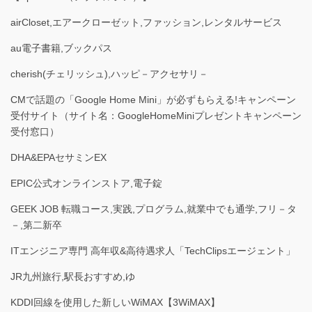
airCloset,エアークローゼット,ファッション,レンタルサービス
au電子書籍,ブックパス
cherish(チェリッシュ),ハッピ－アクセサリ－
CMで話題の「Google Home Mini」が必ずもらえる!キャンペーン
受付サイト（サイト名：GoogleHomeMiniプレゼントキャンペーン
受付窓口）
DHA&EPAセサミンEX
EPIC公式オンラインストア,電子錠
GEEK JOB 転職コース,実践,プログラム,就業中でも通学,フリ－タ
－,第二新卒
ITエンジニア専門 高年収&高待遇求人「TechClipsエージェント」
JR九州旅行,駅長おすすめ,ゆ
KDDI回線を使用した新しいWiMAX【3WiMAX】