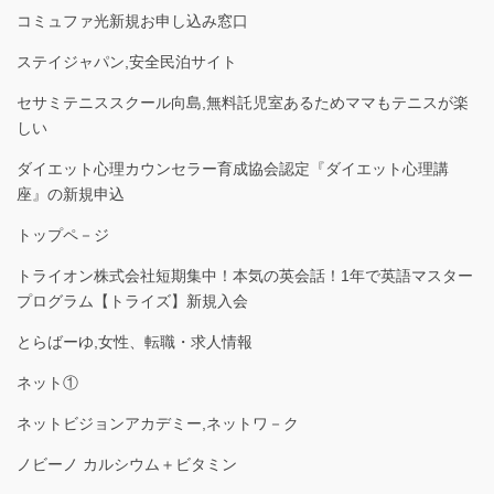
コミュファ光新規お申し込み窓口
ステイジャパン,安全民泊サイト
セサミテニススクール向島,無料託児室あるためママもテニスが楽
しい
ダイエット心理カウンセラー育成協会認定『ダイエット心理講
座』の新規申込
トップペ－ジ
トライオン株式会社短期集中！本気の英会話！1年で英語マスター
プログラム【トライズ】新規入会
とらばーゆ,女性、転職・求人情報
ネット①
ネットビジョンアカデミー,ネットワ－ク
ノビーノ カルシウム＋ビタミン