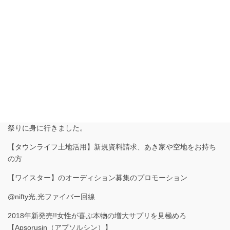
お問い合わせ
お気軽にお問い合わせください。
トップペ－ジ
【POLA】最高峰B.Aのトライアルベーシックセット,勝浦町のひな
祭りに身に行きました。
【タウンライフ土地活用】新規資料請求、あき家や空地をお持ち
の方
【ワイスター】のオーディション募集のプロモーション
@nifty光,光ファイバー回線
2018年新発売!!女性が喜ぶ本物の増大サプリを見極めろ
【Apsorusin（アプソルシン）】