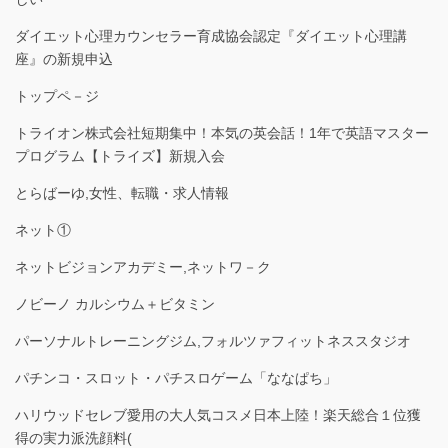
ダイエット心理カウンセラー育成協会認定『ダイエット心理講
座』の新規申込
トップペ－ジ
トライオン株式会社短期集中！本気の英会話！1年で英語マスター
プログラム【トライズ】新規入会
とらばーゆ,女性、転職・求人情報
ネット①
ネットビジョンアカデミー,ネットワ－ク
ノビーノ カルシウム＋ビタミン
パーソナルトレーニングジム,フォルツァフィットネススタジオ
パチンコ・スロット・パチスロゲーム「ななぱち」
ハリウッドセレブ愛用の大人気コスメ日本上陸！楽天総合１位獲
得の実力派洗顔料(