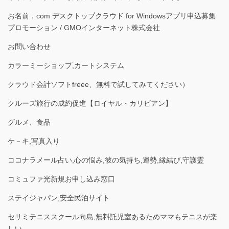
お名前．com デスクトップクラウド for Windowsアプリ申込募集
プロモーション / GMOインターネット株式会社
お問い合わせ
カラーミーショップ,カートシステム
クラウド会計ソフトfreee、無料で試してみてください）
クルーズ旅行の成約促進【ロイヤル・カリビアン】
グルメ、食品
ケ－キ,写真入り
ココナラメール占い,心の悩み,彼の気持ち,運勢,縁結び,守護霊
コミュファ光新規お申し込み窓口
ステイジャパン,安全民泊サイト
セサミテニススクール向島,無料託児室あるためママもテニスが楽
しい