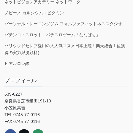
ネットビジョンアカデミー,ネットワ－ク
ノビーノ カルシウム＋ビタミン
パーソナルトレーニングジム,フォルツァフィットネススタジオ
パチンコ・スロット・パチスロゲーム「ななぱち」
ハリウッドセレブ愛用の大人気コスメ日本上陸！楽天総合１位獲
得の実力派洗顔料(
ヒアルロン酸
プロフィ－ル
639-0227
奈良県香芝市鎌田191-10
小笠原高吉
TEL:0745-77-0116
FAX:0745-77-0116