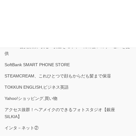
JR九州旅行,駅長おすすめ,ゆ
KDDI回線を使用した新しいWiMAX【3WiMAX】
MENZ-STYLE新規購入者獲得キャンペーン女性にウケがいいコー
ディネート
PCMAX会員募集、安心・安全をモットーに出会いのサービスを提
供
SoftBank SMART PHONE STORE
STEAMCREAM、これひとつで顔もからだも髪まで保湿
TOKKUN ENGLISH,ビジネス英語
Yahoo!ショッピング,買い物
アクセス抜群！ヘアメイクのできるフォトスタジオ【銀座
SILKIA】
インタ－ネット②