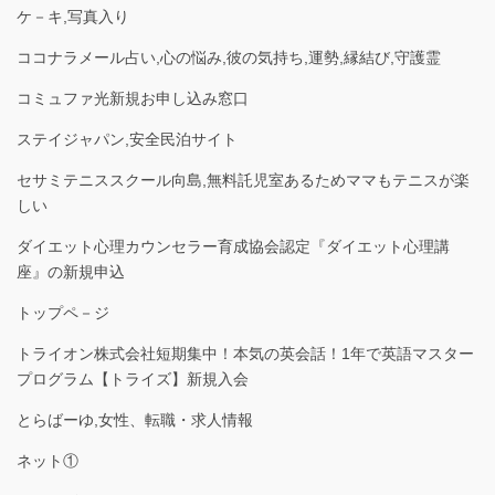
ケ－キ,写真入り
ココナラメール占い,心の悩み,彼の気持ち,運勢,縁結び,守護霊
コミュファ光新規お申し込み窓口
ステイジャパン,安全民泊サイト
セサミテニススクール向島,無料託児室あるためママもテニスが楽
しい
ダイエット心理カウンセラー育成協会認定『ダイエット心理講
座』の新規申込
トップペ－ジ
トライオン株式会社短期集中！本気の英会話！1年で英語マスター
プログラム【トライズ】新規入会
とらばーゆ,女性、転職・求人情報
ネット①