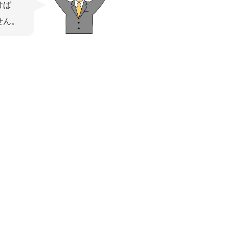
けば
せん。