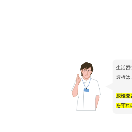
生活習
透析は
尿検査
を守れ