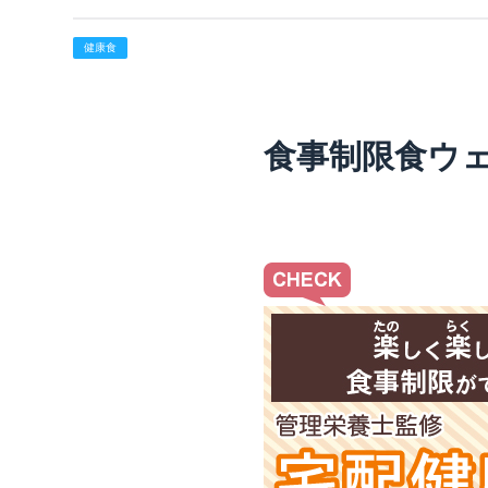
健康食
食事制限食ウ