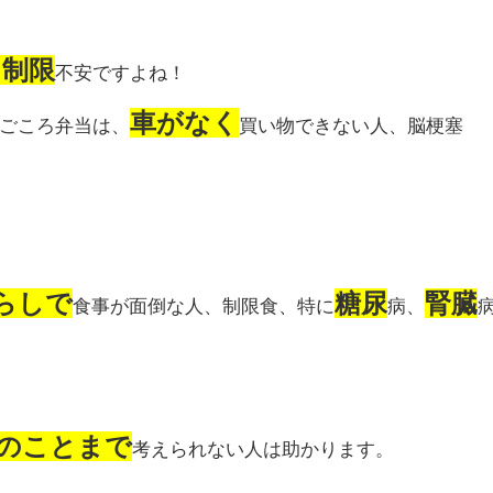
出制限
不安ですよね！
車がなく
ごころ弁当は、
買い物できない人、脳梗塞
らしで
糖尿
腎臓
食事が面倒な人、制限食、特に
病、
のことまで
考えられない人は助かります。