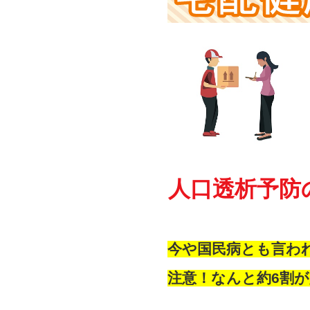
人口透析予防
今や国民病とも言わ
注意！なんと約6割