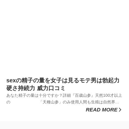
sexの精子の量を女子は見るモテ男は勃起力
硬さ持続力 威力口コミ
あなた精子の量は十分ですか？詳細『百歳山参』天然100才以上
の 「天種山参」のみ使用人間も生殖は自然界と
おなじですよね女子はあなたの精子の量を本能で見抜くそうで
READ MORE
す。なぜ、そんなことできるの子孫を残したいからですよねだ
とすると剛強無双な硬さとデカさと射精が多い人がモテますよ
ね威力は高麗人参...