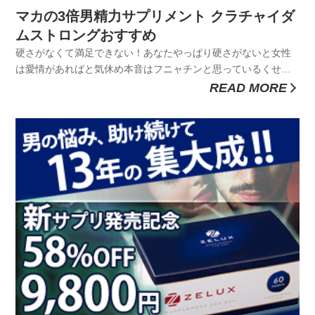
マカの3倍男精力サプリメント クラチャイダ
ムストロングおすすめ
硬さがなくて満足できない！あなたやっぱり硬さがないと女性
は愛情があればと気休め本音はフニャチンと思っているくせに
そんな あなたの悔しさに原産国タイでは1000年以上も前の昔
READ MORE
から、滋養強壮や精力増強、疲労回復や血圧調整、腹痛、アレ
ルギーなどに効果があると信じられており[1]、長寿薬としても
使用されてい...