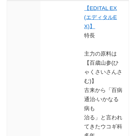
【EDITAL EX
(エディタルE
X)】
特長
主力の原料は
【百歳山参(ひ
ゃくさいさんさ
む)】
古来から「百病
通治-いかなる
病も
治る」と言われ
てきたウコギ科
多年